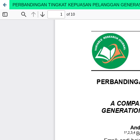
PERBANDINGAN TINGKAT KEPUASAN PELANGGAN GENERASI