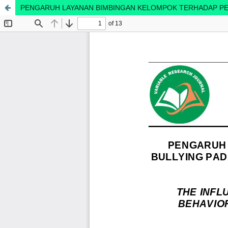
PENGARUH LAYANAN BIMBINGAN KELOMPOK TERHADAP PERI