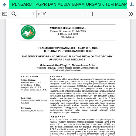
PENGARUH PGPR DAN MEDIA TANAM ORGANIK TERHADAP PERTUMBUHAN BIBIT TEBU