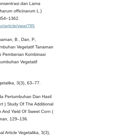
Konsentrasi dan Lama
arum officinarum L.)
1354–1362.
an/article/view/785
naman, B., Dan, P.,
tumbuhan Vegetatif Tanaman
ap Pemberian Kombinasi
tumbuhan Vegetatif
getalika, 3(3), 63–77.
da Pertumbuhan Dan Hasil
 ) Study Of The Additional
 And Yield Of Sweet Corn (
aman, 129–136.
 Article Vegetalika, 3(3),