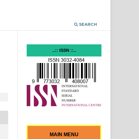
SEARCH
..:: ISSN ::..
MAIN MENU