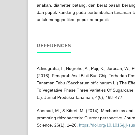
anakan, diameter batang, dan berat basah ber
dan pupuk kandang pada pertumbuhan tanaman teb
untuk menggantikan pupuk anorganik.
REFERENCES
Adinugraha, I., Nugroho, A., Puji, K., Jurusan, W., P
(2016). Pengaruh Asal Bibit Bud Chip Terhadap Fase
Tanaman Tebu (Saccharum officinarum L.) The Effe
To Vegetative Phase Three Varieties Of Sugarcane
L.). Jurnal Produksi Tanaman, 4(6), 468–477.
Ahemad, M., & Kibret, M. (2014). Mechanisms and a
promoting rhizobacteria: Current perspective. Journ
Science, 26(1), 1–20.
https://doi.org/10.1016/j.jks