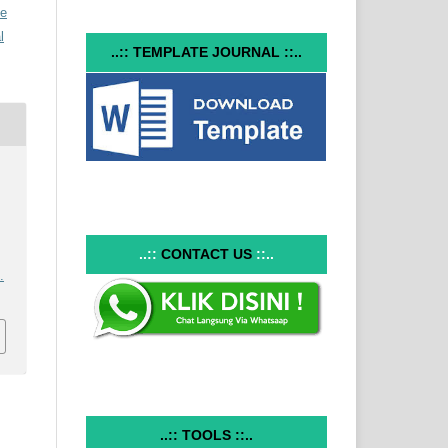
ve
l
..:: TEMPLATE JOURNAL ::..
..::
CONTACT US
::..
.
..:: TOOLS ::..