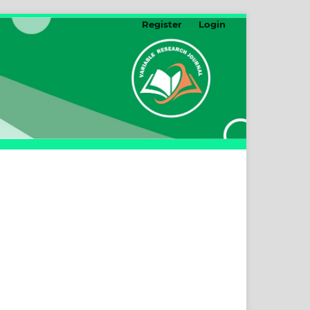
Register
Login