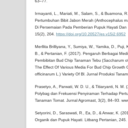
63–77.
Irmayanti, L., Mariati, M., Salam, S., & Buamona, 
Pertumbuhan Bibit Jabon Merah (Anthocephalus mac
Di Persemaian Pada Pemberian Pupuk Hayati Dan K
15(2), 204.
https://doi.org/10.20527/es.v15i2.6952
Merllita Brilliyana, Y., Sumiya, W., Yamika, D., Puji,
B., & Pertanian, F. (2017). Pengaruh Berbagai Me
Pembibitan Bud Chip Tanaman Tebu (Saccharum offi
The Effect Of Various Media For Bud Chip Growth
officinarum L.) Variety Of Bl. Jurnal Produksi Tana
Prasetyo, A., Parwati, W. D. U., & Titiaryanti, N. M
Polybag dan Frekuensi Penyiraman Terhadap Pert
Tanaman Tomat. Jurnal Agromast, 3(2), 84–93. www
Setyorini, D., Saraswati, R., Ea, D., & Anwar, K. (2
Organik dan Pupuk Hayati. Litbang Pertanian, 245.