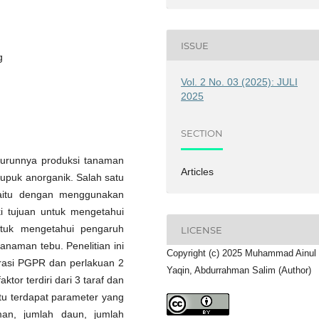
ISSUE
g
Vol. 2 No. 03 (2025): JULI
2025
SECTION
nurunnya produksi tanaman
Articles
upuk anorganik. Salah satu
yaitu dengan menggunakan
i tujuan untuk mengetahui
tuk mengetahui pengaruh
LICENSE
anaman tebu. Penelitian ini
Copyright (c) 2025 Muhammad Ainul
rasi PGPR dan perlakuan 2
Yaqin, Abdurrahman Salim (Author)
or terdiri dari 3 taraf dan
aitu terdapat parameter yang
man, jumlah daun, jumlah