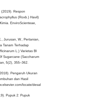
R. (2019). Respon
rophyllus (Roxb.) Havil)
imia. EnviroScienteae,
 K., Jurusan, W., Pertanian,
dia Tanam Terhadap
cinarum L.) Varietas Bl
 Of Sugarcane (Saccharum
man, 5(2), 355–362.
. (2018). Pengaruh Ukuran
umbuhan dan Hasil
.elsevier.com/locate/desal
019). Pupuk 2: Pupuk