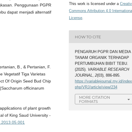
This work is licensed under a
Creati
angkasan. Penggunaan PGPR
Commons Attribution 4.0 Internationa
u dapat menjadi alternatif
License
.
HOW TO CITE
PENGARUH PGPR DAN MEDIA
TANAM ORGANIK TERHADAP
PERTUMBUHAN BIBIT TEBU.
ertanian, B., & Pertanian, F.
(2025).
VARIABLE RESEARCH
 Vegetatif Tiga Varietas
JOURNAL
,
2
(03), 886-895.
ct Of Origin Seed Bud Chip
https://variablejournal.my.id/index
php/VRJ/article/view/234
 (Saccharum officinarum
MORE CITATION
FORMATS
pplications of plant growth
al of King Saud University -
us.2013.05.001