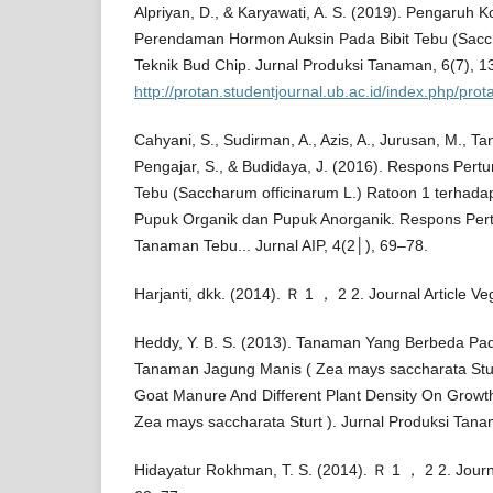
Alpriyan, D., & Karyawati, A. S. (2019). Pengaruh 
Perendaman Hormon Auksin Pada Bibit Tebu (Sacch
Teknik Bud Chip. Jurnal Produksi Tanaman, 6(7), 
http://protan.studentjournal.ub.ac.id/index.php/prot
Cahyani, S., Sudirman, A., Azis, A., Jurusan, M., Ta
Pengajar, S., & Budidaya, J. (2016). Respons Per
Tebu (Saccharum officinarum L.) Ratoon 1 terhad
Pupuk Organik dan Pupuk Anorganik. Respons Per
Tanaman Tebu... Jurnal AIP, 4(2│), 69–78.
Harjanti, dkk. (2014). Ｒ 1 ， 2 2. Journal Article Ve
Heddy, Y. B. S. (2013). Tanaman Yang Berbeda Pa
Tanaman Jagung Manis ( Zea mays saccharata Sturt
Goat Manure And Different Plant Density On Growth
Zea mays saccharata Sturt ). Jurnal Produksi Tan
Hidayatur Rokhman, T. S. (2014). Ｒ 1 ， 2 2. Journal