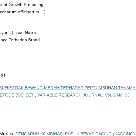
(Plant Growth Promoting
charum officinarum L.).
dyanti (Issue Nalisis
ence Terhadap Brand
s)
ASI EKSTRAK BAWANG MERAH TERHADAP PERTUMBUHAN TANAMA
METODE BUD SET
,
VARIABLE RESEARCH JOURNAL: Vol. 2 No. 03
 Muslim,
PENGARUH KOMBINASI PUPUK BEKAS CACING (KASCING)