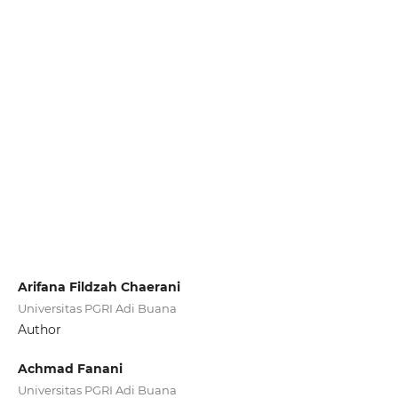
Arifana Fildzah Chaerani
Universitas PGRI Adi Buana
Author
Achmad Fanani
Universitas PGRI Adi Buana