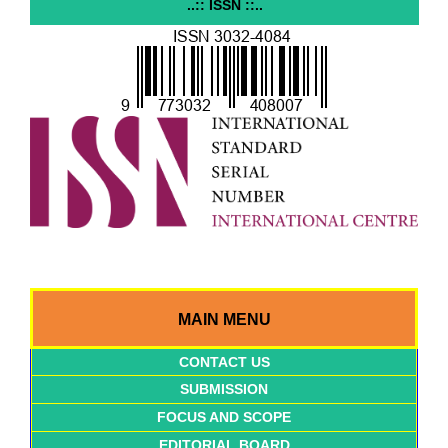
..:: ISSN ::..
MAIN MENU
CONTACT US
SUBMISSION
FOCUS AND SCOPE
EDITORIAL BOARD