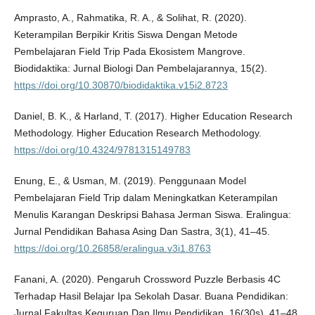
Amprasto, A., Rahmatika, R. A., & Solihat, R. (2020).
Keterampilan Berpikir Kritis Siswa Dengan Metode
Pembelajaran Field Trip Pada Ekosistem Mangrove.
Biodidaktika: Jurnal Biologi Dan Pembelajarannya, 15(2).
https://doi.org/10.30870/biodidaktika.v15i2.8723
Daniel, B. K., & Harland, T. (2017). Higher Education Research
Methodology. Higher Education Research Methodology.
https://doi.org/10.4324/9781315149783
Enung, E., & Usman, M. (2019). Penggunaan Model
Pembelajaran Field Trip dalam Meningkatkan Keterampilan
Menulis Karangan Deskripsi Bahasa Jerman Siswa. Eralingua:
Jurnal Pendidikan Bahasa Asing Dan Sastra, 3(1), 41–45.
https://doi.org/10.26858/eralingua.v3i1.8763
Fanani, A. (2020). Pengaruh Crossword Puzzle Berbasis 4C
Terhadap Hasil Belajar Ipa Sekolah Dasar. Buana Pendidikan:
Jurnal Fakultas Keguruan Dan Ilmu Pendidikan, 16(30s), 41–48.