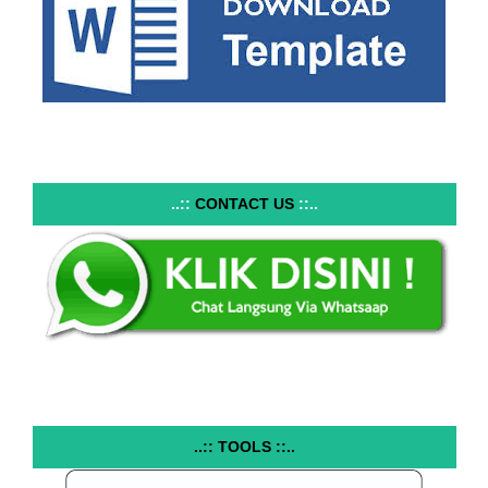
..::
CONTACT US
::..
..:: TOOLS ::..