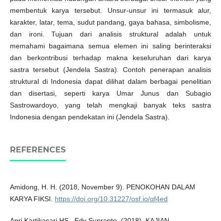
membentuk karya tersebut. Unsur-unsur ini termasuk alur,
karakter, latar, tema, sudut pandang, gaya bahasa, simbolisme,
dan ironi. Tujuan dari analisis struktural adalah untuk
memahami bagaimana semua elemen ini saling berinteraksi
dan berkontribusi terhadap makna keseluruhan dari karya
sastra tersebut​ (Jendela Sastra)​. Contoh penerapan analisis
struktural di Indonesia dapat dilihat dalam berbagai penelitian
dan disertasi, seperti karya Umar Junus dan Subagio
Sastrowardoyo, yang telah mengkaji banyak teks sastra
Indonesia dengan pendekatan ini​ (Jendela Sastra)​.
REFERENCES
Amidong, H. H. (2018, November 9). PENOKOHAN DALAM
KARYA FIKSI.
https://doi.org/10.31227/osf.io/qf4ed
Apri Kartikasari HS., Edy Suprapto. (2018). KAJIAN