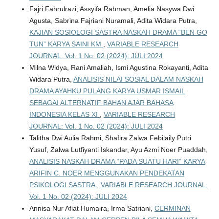
Fajri Fahrulrazi, Assyifa Rahman, Amelia Nasywa Dwi
Agusta, Sabrina Fajriani Nuramali, Adita Widara Putra,
KAJIAN SOSIOLOGI SASTRA NASKAH DRAMA “BEN GO
TUN” KARYA SAINI KM
,
VARIABLE RESEARCH
JOURNAL: Vol. 1 No. 02 (2024): JULI 2024
Milna Widya, Rani Amaliah, Ismi Agustina Rokayanti, Adita
Widara Putra,
ANALISIS NILAI SOSIAL DALAM NASKAH
DRAMA AYAHKU PULANG KARYA USMAR ISMAIL
SEBAGAI ALTERNATIF BAHAN AJAR BAHASA
INDONESIA KELAS XI
,
VARIABLE RESEARCH
JOURNAL: Vol. 1 No. 02 (2024): JULI 2024
Talitha Dwi Aulia Rahmi, Shafira Zalwa Febilaily Putri
Yusuf, Zalwa Lutfiyanti Iskandar, Ayu Azmi Noer Puaddah,
ANALISIS NASKAH DRAMA “PADA SUATU HARI” KARYA
ARIFIN C. NOER MENGGUNAKAN PENDEKATAN
PSIKOLOGI SASTRA
,
VARIABLE RESEARCH JOURNAL:
Vol. 1 No. 02 (2024): JULI 2024
Annisa Nur Afiat Humaira, Irma Satriani,
CERMINAN