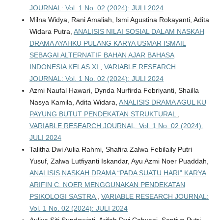
JOURNAL: Vol. 1 No. 02 (2024): JULI 2024
Milna Widya, Rani Amaliah, Ismi Agustina Rokayanti, Adita
Widara Putra,
ANALISIS NILAI SOSIAL DALAM NASKAH
DRAMA AYAHKU PULANG KARYA USMAR ISMAIL
SEBAGAI ALTERNATIF BAHAN AJAR BAHASA
INDONESIA KELAS XI
,
VARIABLE RESEARCH
JOURNAL: Vol. 1 No. 02 (2024): JULI 2024
Azmi Naufal Hawari, Dynda Nurfirda Febriyanti, Shailla
Nasya Kamila, Adita Widara,
ANALISIS DRAMA AGUL KU
PAYUNG BUTUT PENDEKATAN STRUKTURAL
,
VARIABLE RESEARCH JOURNAL: Vol. 1 No. 02 (2024):
JULI 2024
Talitha Dwi Aulia Rahmi, Shafira Zalwa Febilaily Putri
Yusuf, Zalwa Lutfiyanti Iskandar, Ayu Azmi Noer Puaddah,
ANALISIS NASKAH DRAMA “PADA SUATU HARI” KARYA
ARIFIN C. NOER MENGGUNAKAN PENDEKATAN
PSIKOLOGI SASTRA
,
VARIABLE RESEARCH JOURNAL:
Vol. 1 No. 02 (2024): JULI 2024