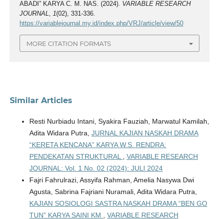
ABADI” KARYA C. M. NAS. (2024).
VARIABLE RESEARCH
JOURNAL
,
1
(02), 331-336.
https://variablejournal.my.id/index.php/VRJ/article/view/50
MORE CITATION FORMATS
Similar Articles
Resti Nurbiadu Intani, Syakira Fauziah, Marwatul Kamilah,
Adita Widara Putra,
JURNAL KAJIAN NASKAH DRAMA
“KERETA KENCANA” KARYA W.S. RENDRA:
PENDEKATAN STRUKTURAL
,
VARIABLE RESEARCH
JOURNAL: Vol. 1 No. 02 (2024): JULI 2024
Fajri Fahrulrazi, Assyifa Rahman, Amelia Nasywa Dwi
Agusta, Sabrina Fajriani Nuramali, Adita Widara Putra,
KAJIAN SOSIOLOGI SASTRA NASKAH DRAMA “BEN GO
TUN” KARYA SAINI KM
,
VARIABLE RESEARCH