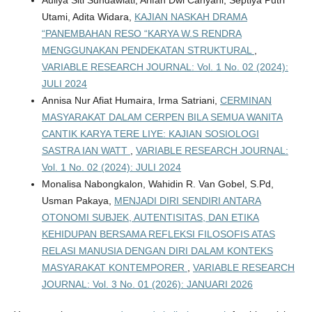
Auliya Siti Sundawiati, Arifah Dwi Cahyani, Septiya Putri
Utami, Adita Widara,
KAJIAN NASKAH DRAMA
“PANEMBAHAN RESO “KARYA W.S RENDRA
MENGGUNAKAN PENDEKATAN STRUKTURAL
,
VARIABLE RESEARCH JOURNAL: Vol. 1 No. 02 (2024):
JULI 2024
Annisa Nur Afiat Humaira, Irma Satriani,
CERMINAN
MASYARAKAT DALAM CERPEN BILA SEMUA WANITA
CANTIK KARYA TERE LIYE: KAJIAN SOSIOLOGI
SASTRA IAN WATT
,
VARIABLE RESEARCH JOURNAL:
Vol. 1 No. 02 (2024): JULI 2024
Monalisa Nabongkalon, Wahidin R. Van Gobel, S.Pd,
Usman Pakaya,
MENJADI DIRI SENDIRI ANTARA
OTONOMI SUBJEK, AUTENTISITAS, DAN ETIKA
KEHIDUPAN BERSAMA REFLEKSI FILOSOFIS ATAS
RELASI MANUSIA DENGAN DIRI DALAM KONTEKS
MASYARAKAT KONTEMPORER
,
VARIABLE RESEARCH
JOURNAL: Vol. 3 No. 01 (2026): JANUARI 2026