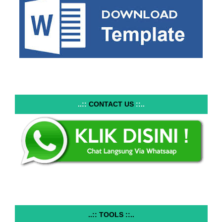
..::
CONTACT US
::..
..:: TOOLS ::..