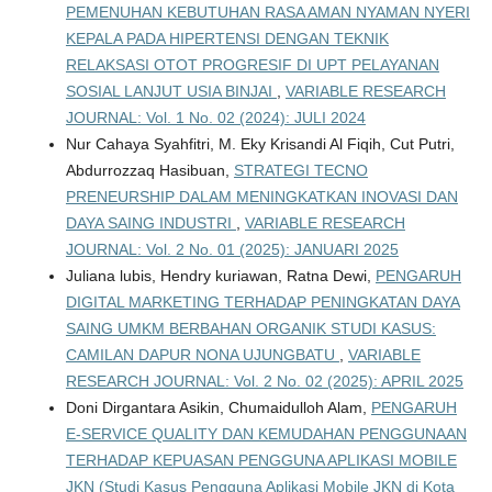
PEMENUHAN KEBUTUHAN RASA AMAN NYAMAN NYERI
KEPALA PADA HIPERTENSI DENGAN TEKNIK
RELAKSASI OTOT PROGRESIF DI UPT PELAYANAN
SOSIAL LANJUT USIA BINJAI
,
VARIABLE RESEARCH
JOURNAL: Vol. 1 No. 02 (2024): JULI 2024
Nur Cahaya Syahfitri, M. Eky Krisandi Al Fiqih, Cut Putri,
Abdurrozzaq Hasibuan,
STRATEGI TECNO
PRENEURSHIP DALAM MENINGKATKAN INOVASI DAN
DAYA SAING INDUSTRI
,
VARIABLE RESEARCH
JOURNAL: Vol. 2 No. 01 (2025): JANUARI 2025
Juliana lubis, Hendry kuriawan, Ratna Dewi,
PENGARUH
DIGITAL MARKETING TERHADAP PENINGKATAN DAYA
SAING UMKM BERBAHAN ORGANIK STUDI KASUS:
CAMILAN DAPUR NONA UJUNGBATU
,
VARIABLE
RESEARCH JOURNAL: Vol. 2 No. 02 (2025): APRIL 2025
Doni Dirgantara Asikin, Chumaidulloh Alam,
PENGARUH
E-SERVICE QUALITY DAN KEMUDAHAN PENGGUNAAN
TERHADAP KEPUASAN PENGGUNA APLIKASI MOBILE
JKN (Studi Kasus Pengguna Aplikasi Mobile JKN di Kota