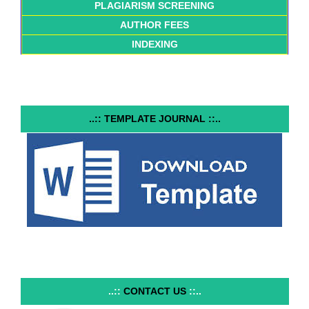
PLAGIARISM SCREENING
AUTHOR FEES
INDEXING
..:: TEMPLATE JOURNAL ::..
..::
CONTACT US
::..