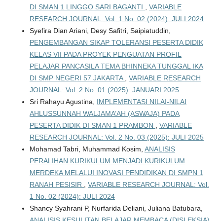
DI SMAN 1 LINGGO SARI BAGANTI
,
VARIABLE
RESEARCH JOURNAL: Vol. 1 No. 02 (2024): JULI 2024
Syefira Dian Ariani, Desy Safitri, Saipiatuddin,
PENGEMBANGAN SIKAP TOLERANSI PESERTA DIDIK
KELAS VII PADA PROYEK PENGUATAN PROFIL
PELAJAR PANCASILA TEMA BHINNEKA TUNGGAL IKA
DI SMP NEGERI 57 JAKARTA
,
VARIABLE RESEARCH
JOURNAL: Vol. 2 No. 01 (2025): JANUARI 2025
Sri Rahayu Agustina,
IMPLEMENTASI NILAI-NILAI
AHLUSSUNNAH WALJAMA’AH (ASWAJA) PADA
PESERTA DIDIK DI SMAN 1 PRAMBON
,
VARIABLE
RESEARCH JOURNAL: Vol. 2 No. 03 (2025): JULI 2025
Mohamad Tabri, Muhammad Kosim,
ANALISIS
PERALIHAN KURIKULUM MENJADI KURIKULUM
MERDEKA MELALUI INOVASI PENDIDIKAN DI SMPN 1
RANAH PESISIR
,
VARIABLE RESEARCH JOURNAL: Vol.
1 No. 02 (2024): JULI 2024
Shancy Syahrani P, Nurfarida Deliani, Juliana Batubara,
ANALISIS KESULITAN BELAJAR MEMBACA (DISLEKSIA)