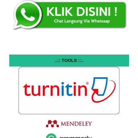
..:: TOOLS ::..