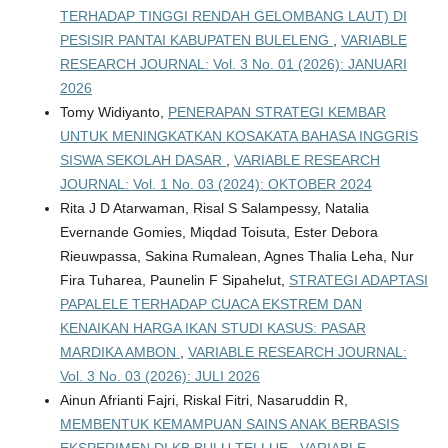
TERHADAP TINGGI RENDAH GELOMBANG LAUT) DI
PESISIR PANTAI KABUPATEN BULELENG
,
VARIABLE
RESEARCH JOURNAL: Vol. 3 No. 01 (2026): JANUARI
2026
Tomy Widiyanto,
PENERAPAN STRATEGI KEMBAR
UNTUK MENINGKATKAN KOSAKATA BAHASA INGGRIS
SISWA SEKOLAH DASAR
,
VARIABLE RESEARCH
JOURNAL: Vol. 1 No. 03 (2024): OKTOBER 2024
Rita J D Atarwaman, Risal S Salampessy, Natalia
Evernande Gomies, Miqdad Toisuta, Ester Debora
Rieuwpassa, Sakina Rumalean, Agnes Thalia Leha, Nur
Fira Tuharea, Paunelin F Sipahelut,
STRATEGI ADAPTASI
PAPALELE TERHADAP CUACA EKSTREM DAN
KENAIKAN HARGA IKAN STUDI KASUS: PASAR
MARDIKA AMBON
,
VARIABLE RESEARCH JOURNAL:
Vol. 3 No. 03 (2026): JULI 2026
Ainun Afrianti Fajri, Riskal Fitri, Nasaruddin R,
MEMBENTUK KEMAMPUAN SAINS ANAK BERBASIS
EKSPERIMEN DI KB BULU TELLUE
,
VARIABLE