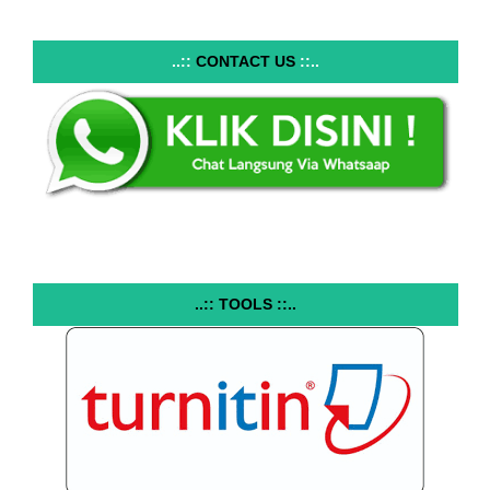
..::
CONTACT US
::..
..:: TOOLS ::..