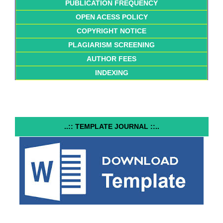
PUBLICATION FREQUENCY
OPEN ACESS POLICY
COPYRIGHT NOTICE
PLAGIARISM SCREENING
AUTHOR FEES
INDEXING
..:: TEMPLATE JOURNAL ::..