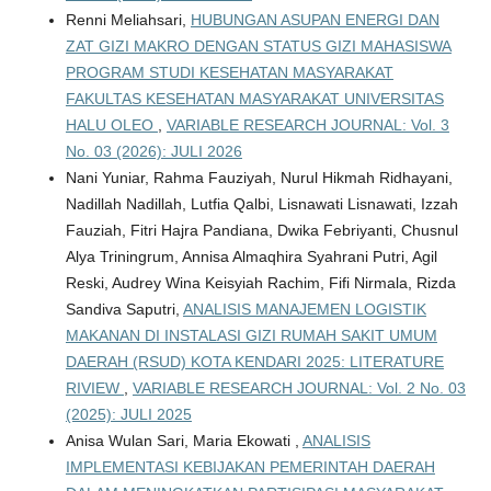
Renni Meliahsari,
HUBUNGAN ASUPAN ENERGI DAN
ZAT GIZI MAKRO DENGAN STATUS GIZI MAHASISWA
PROGRAM STUDI KESEHATAN MASYARAKAT
FAKULTAS KESEHATAN MASYARAKAT UNIVERSITAS
HALU OLEO
,
VARIABLE RESEARCH JOURNAL: Vol. 3
No. 03 (2026): JULI 2026
Nani Yuniar, Rahma Fauziyah, Nurul Hikmah Ridhayani,
Nadillah Nadillah, Lutfia Qalbi, Lisnawati Lisnawati, Izzah
Fauziah, Fitri Hajra Pandiana, Dwika Febriyanti, Chusnul
Alya Triningrum, Annisa Almaqhira Syahrani Putri, Agil
Reski, Audrey Wina Keisyiah Rachim, Fifi Nirmala, Rizda
Sandiva Saputri,
ANALISIS MANAJEMEN LOGISTIK
MAKANAN DI INSTALASI GIZI RUMAH SAKIT UMUM
DAERAH (RSUD) KOTA KENDARI 2025: LITERATURE
RIVIEW
,
VARIABLE RESEARCH JOURNAL: Vol. 2 No. 03
(2025): JULI 2025
Anisa Wulan Sari, Maria Ekowati ,
ANALISIS
IMPLEMENTASI KEBIJAKAN PEMERINTAH DAERAH