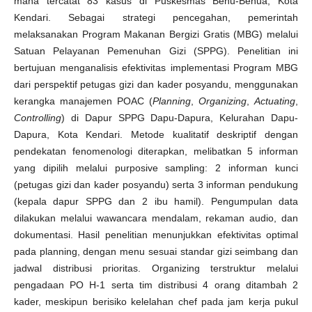
mana tercatat 83 kasus di Puskesmas Benu-Benua, Kota
Kendari. Sebagai strategi pencegahan, pemerintah
melaksanakan Program Makanan Bergizi Gratis (MBG) melalui
Satuan Pelayanan Pemenuhan Gizi (SPPG). Penelitian ini
bertujuan menganalisis efektivitas implementasi Program MBG
dari perspektif petugas gizi dan kader posyandu, menggunakan
kerangka manajemen POAC (
Planning
,
Organizing
,
Actuating
,
Controlling
) di Dapur SPPG Dapu-Dapura, Kelurahan Dapu-
Dapura, Kota Kendari. Metode kualitatif deskriptif dengan
pendekatan fenomenologi diterapkan, melibatkan 5 informan
yang dipilih melalui purposive sampling: 2 informan kunci
(petugas gizi dan kader posyandu) serta 3 informan pendukung
(kepala dapur SPPG dan 2 ibu hamil). Pengumpulan data
dilakukan melalui wawancara mendalam, rekaman audio, dan
dokumentasi. Hasil penelitian menunjukkan efektivitas optimal
pada planning, dengan menu sesuai standar gizi seimbang dan
jadwal distribusi prioritas. Organizing terstruktur melalui
pengadaan PO H-1 serta tim distribusi 4 orang ditambah 2
kader, meskipun berisiko kelelahan chef pada jam kerja pukul