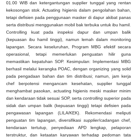
01.00 WIB dan ketergantungan supplier tunggal yang rentan
kekosongan stok. Actuating higienis dalam pengolahan bahan,
tetapi defisien pada penggunaan masker di dapur akibat panas
serta distribusi menggunakan mobil bak terbuka untuk ibu hamil.
Controlling kuat pada inspeksi dapur dan umpan balik
(kepuasan ibu hamil tinggi), namun lemah dalam monitoring
lapangan. Secara keseluruhan, Program MBG efektif secara
operasional, tetapi memerlukan penguatan hilir guna
memastikan kepatuhan SOP. Kesimpulan: Implementasi MBG
berhasil melalui kerangka POAC, dengan organizing yang solid
pada pengadaan bahan dan tim distribusi; namun, jam kerja
chef berpotensi mengancam kesehatan, supplier tunggal
menghambat pasokan, actuating higienis meski masker minim
dan kendaraan tidak sesuai SOP, serta
controlling
superior pada
sidak dan umpan balik (kepuasan tinggi) tetapi defisien pada
pengawasan lapangan (LILA/KEK). Rekomendasi meliputi
penguatan tim lapangan, diversifikasi
supplier
/cadangan chef,
kendaraan tertutup, penyediaan APD lengkap, pelaporan
terstruktur, dan ketaatan karyawan terhadap pedoman tata