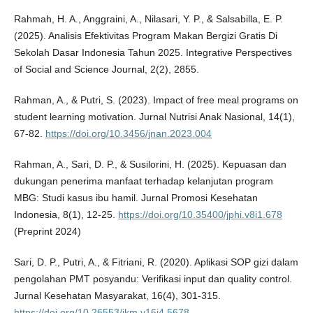
Rahmah, H. A., Anggraini, A., Nilasari, Y. P., & Salsabilla, E. P.
(2025). Analisis Efektivitas Program Makan Bergizi Gratis Di
Sekolah Dasar Indonesia Tahun 2025. Integrative Perspectives
of Social and Science Journal, 2(2), 2855.
Rahman, A., & Putri, S. (2023). Impact of free meal programs on
student learning motivation. Jurnal Nutrisi Anak Nasional, 14(1),
67-82.
https://doi.org/10.3456/jnan.2023.004
Rahman, A., Sari, D. P., & Susilorini, H. (2025). Kepuasan dan
dukungan penerima manfaat terhadap kelanjutan program
MBG: Studi kasus ibu hamil. Jurnal Promosi Kesehatan
Indonesia, 8(1), 12-25.
https://doi.org/10.35400/jphi.v8i1.678
(Preprint 2024)
Sari, D. P., Putri, A., & Fitriani, R. (2020). Aplikasi SOP gizi dalam
pengolahan PMT posyandu: Verifikasi input dan quality control.
Jurnal Kesehatan Masyarakat, 16(4), 301-315.
https://doi.org/10.26553/jkm.v16i4.5678