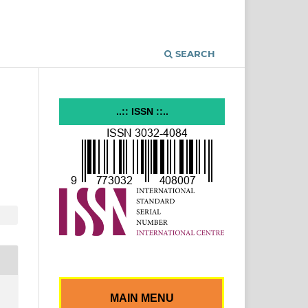
SEARCH
..:: ISSN ::..
MAIN MENU