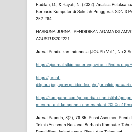
Fadilah, D., & Hayati, N. (2022). Analisis Pelaksa
Berbasis Komputer di Sekolah Penggerak SDN 3 Pri
252-264.
HASBUNA-JURNAL PENDIDIKAN AGAMA ISLAMVOL
AGUSTUS202221
Jurnal Pendidikan Indonesia (JOUPI) Vol.1, No.3 
https://ejournal.stkipmodernngawi.ac.id/index.php/
https://jurnal-
dikpora.jogjaprov.go.id/index.php/jurnalideguru/arti
https://kumparan.com/pengertian-dan-istilah/penger
menurut-ahli-komponen-dan-manfaat-20bXso1FmxC
Jurnal Papeda, 3(2), 76-85. Pusat Asesmen Pendidi
Teknis Asesmen Nasional Berbasis Komputer Tahu
Pendidikan, kebudayaan, Riset, dan Teknologi