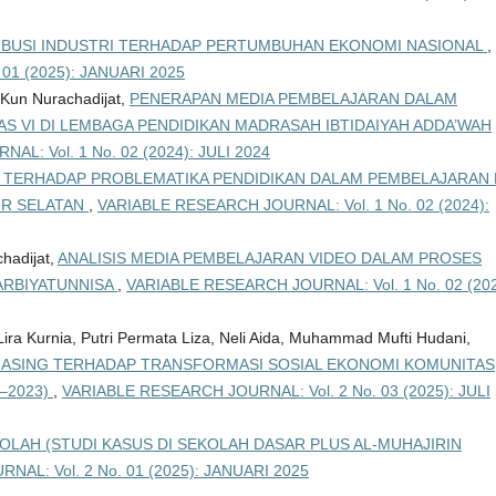
BUSI INDUSTRI TERHADAP PERTUMBUHAN EKONOMI NASIONAL
,
01 (2025): JANUARI 2025
, Kun Nurachadijat,
PENERAPAN MEDIA PEMBELAJARAN DALAM
AS VI DI LEMBAGA PENDIDIKAN MADRASAH IBTIDAIYAH ADDA’WAH
L: Vol. 1 No. 02 (2024): JULI 2024
 TERHADAP PROBLEMATIKA PENDIDIKAN DALAM PEMBELAJARAN 
IR SELATAN
,
VARIABLE RESEARCH JOURNAL: Vol. 1 No. 02 (2024):
hadijat,
ANALISIS MEDIA PEMBELAJARAN VIDEO DALAM PROSES
ARBIYATUNNISA
,
VARIABLE RESEARCH JOURNAL: Vol. 1 No. 02 (202
Lira Kurnia, Putri Permata Liza, Neli Aida, Muhammad Mufti Hudani,
ASING TERHADAP TRANSFORMASI SOSIAL EKONOMI KOMUNITAS
–2023)
,
VARIABLE RESEARCH JOURNAL: Vol. 2 No. 03 (2025): JULI
LAH (STUDI KASUS DI SEKOLAH DASAR PLUS AL-MUHAJIRIN
AL: Vol. 2 No. 01 (2025): JANUARI 2025