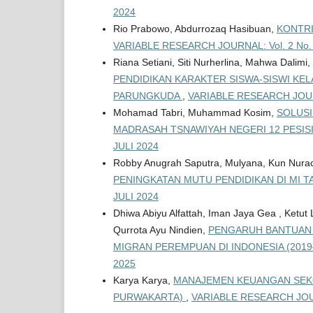
2024
Rio Prabowo, Abdurrozaq Hasibuan,
KONTRI
VARIABLE RESEARCH JOURNAL: Vol. 2 No. 
Riana Setiani, Siti Nurherlina, Mahwa Dalimi
PENDIDIKAN KARAKTER SISWA-SISWI KEL
PARUNGKUDA
,
VARIABLE RESEARCH JOURNA
Mohamad Tabri, Muhammad Kosim,
SOLUSI
MADRASAH TSNAWIYAH NEGERI 12 PESIS
JULI 2024
Robby Anugrah Saputra, Mulyana, Kun Nurac
PENINGKATAN MUTU PENDIDIKAN DI MI T
JULI 2024
Dhiwa Abiyu Alfattah, Iman Jaya Gea , Ketut 
Qurrota Ayu Nindien,
PENGARUH BANTUAN 
MIGRAN PEREMPUAN DI INDONESIA (2019
2025
Karya Karya,
MANAJEMEN KEUANGAN SEKO
PURWAKARTA)
,
VARIABLE RESEARCH JOURN