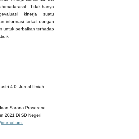
olah/madarasah. Tidak hanya
valuasi kinerja suatu
n informasi terkait dengan
an untuk perbaikan terhadap
didik
ustri 4.0. Jurnal Ilmiah
olaan Sarana Prasarana
n 2021 Di SD Negeri
//journal.um-