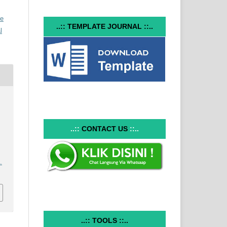
ve
..:: TEMPLATE JOURNAL ::..
l
..::
CONTACT US
::..
.
..:: TOOLS ::..