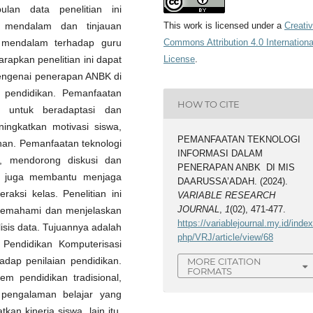
ulan data penelitian ini
a mendalam dan tinjauan
This work is licensed under a
Creati
a mendalam terhadap guru
Commons Attribution 4.0 Internationa
arapkan penelitian ini dapat
License
.
ngenai penerapan ANBK di
 pendidikan. Pemanfaatan
HOW TO CITE
 untuk beradaptasi dan
ingkatkan motivasi siswa,
PEMANFAATAN TEKNOLOGI
han. Pemanfaatan teknologi
INFORMASI DALAM
r, mendorong diskusi dan
PENERAPAN ANBK DI MIS
ni juga membantu menjaga
DAARUSSA’ADAH. (2024).
raksi kelas. Penelitian ini
VARIABLE RESEARCH
JOURNAL
,
1
(02), 471-477.
 memahami dan menjelaskan
https://variablejournal.my.id/index
sis data. Tujuannya adalah
php/VRJ/article/view/68
Pendidikan Komputerisasi
dap penilaian pendidikan.
MORE CITATION
FORMATS
em pendidikan tradisional,
pengalaman belajar yang
an kinerja siswa. lain itu,