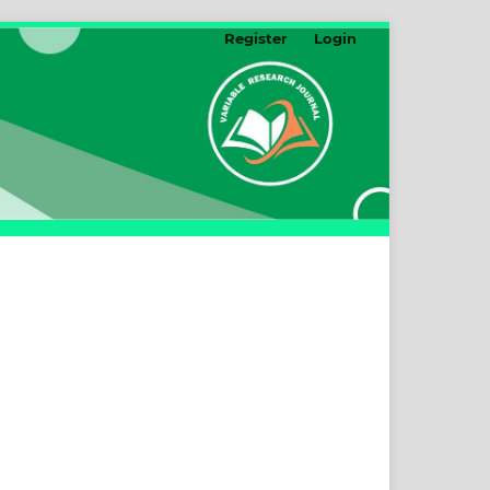
Register
Login