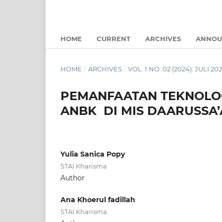
HOME
CURRENT
ARCHIVES
ANNOU
HOME
/
ARCHIVES
/
VOL. 1 NO. 02 (2024): JULI 20
PEMANFAATAN TEKNOLO
ANBK DI MIS DAARUSSA
Yulia Sanica Popy
STAI Kharisma
Author
Ana Khoerul fadillah
STAI Kharisma