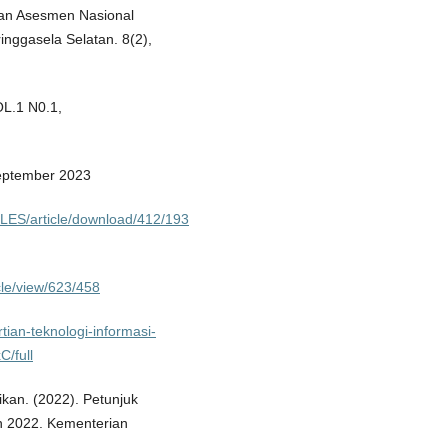
naan Asesmen Nasional
nggasela Selatan. 8(2),
.1 N0.1,
September 2023
ELES/article/download/412/193
cle/view/623/458
tian-teknologi-informasi-
/full
kan. (2022). Petunjuk
n 2022. Kementerian