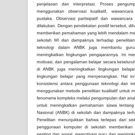
penjelasan dan interpretasi. Proses pengump
menggunakan observasi kualitatif, wawancar
pustaka. Observasi partisipatif dan wawancar
dilakukan. Dengan pendekatan positif tersebut, dih
memberikan pemahaman yang lebih mendalam me
sekolah MI dan dampaknya terhadap penelitian
teknologi dalam ANBK juga membantu guru
meningkatkan lingkungan pengajarannya. Ini men
motivasi, dan pengalaman belajar secara keseluru
di ANBK juga meningkatkan lingkungan belaja
lingkungan belajar yang menyenangkan. Hal i
konsistensi antara penggunaan teknologi dan inte
menggunakan metode penelitian kualitatif untuk
fenomena kompleks melalui pengumpulan dan anali
untuk meningkatkan pemahaman siswa tentang 
Nasional (ANBK) di sekolah dan dampaknya terha
Penelitian menunjukkan bahwa terlepas dari sist
penggunaan komputer di sekolah memberikan 
penting dan sosial, memotivasi guru dan meningkatk