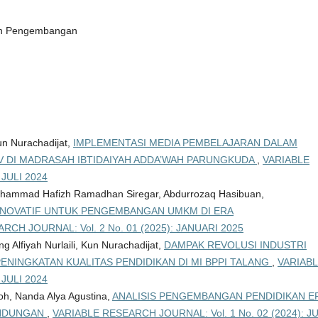
 Dan Pengembangan
n Nurachadijat,
IMPLEMENTASI MEDIA PEMBELAJARAN DALAM
V DI MADRASAH IBTIDAIYAH ADDA’WAH PARUNGKUDA
,
VARIABLE
 JULI 2024
uhammad Hafizh Ramadhan Siregar, Abdurrozaq Hasibuan,
INOVATIF UNTUK PENGEMBANGAN UMKM DI ERA
RCH JOURNAL: Vol. 2 No. 01 (2025): JANUARI 2025
g Alfiyah Nurlaili, Kun Nurachadijat,
DAMPAK REVOLUSI INDUSTRI
NINGKATAN KUALITAS PENDIDIKAN DI MI BPPI TALANG
,
VARIAB
 JULI 2024
roh, Nanda Alya Agustina,
ANALISIS PENGEMBANGAN PENDIDIKAN E
BANDUNGAN
,
VARIABLE RESEARCH JOURNAL: Vol. 1 No. 02 (2024): JU