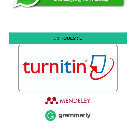
..:: TOOLS ::..