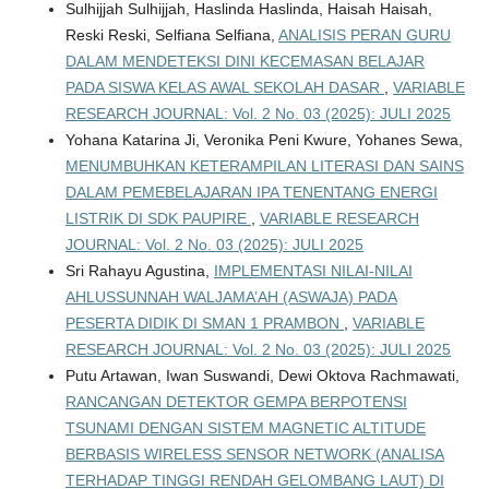
Sulhijjah Sulhijjah, Haslinda Haslinda, Haisah Haisah,
Reski Reski, Selfiana Selfiana,
ANALISIS PERAN GURU
DALAM MENDETEKSI DINI KECEMASAN BELAJAR
PADA SISWA KELAS AWAL SEKOLAH DASAR
,
VARIABLE
RESEARCH JOURNAL: Vol. 2 No. 03 (2025): JULI 2025
Yohana Katarina Ji, Veronika Peni Kwure, Yohanes Sewa,
MENUMBUHKAN KETERAMPILAN LITERASI DAN SAINS
DALAM PEMEBELAJARAN IPA TENENTANG ENERGI
LISTRIK DI SDK PAUPIRE
,
VARIABLE RESEARCH
JOURNAL: Vol. 2 No. 03 (2025): JULI 2025
Sri Rahayu Agustina,
IMPLEMENTASI NILAI-NILAI
AHLUSSUNNAH WALJAMA’AH (ASWAJA) PADA
PESERTA DIDIK DI SMAN 1 PRAMBON
,
VARIABLE
RESEARCH JOURNAL: Vol. 2 No. 03 (2025): JULI 2025
Putu Artawan, Iwan Suswandi, Dewi Oktova Rachmawati,
RANCANGAN DETEKTOR GEMPA BERPOTENSI
TSUNAMI DENGAN SISTEM MAGNETIC ALTITUDE
BERBASIS WIRELESS SENSOR NETWORK (ANALISA
TERHADAP TINGGI RENDAH GELOMBANG LAUT) DI