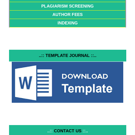
PLAGIARISM SCREENING
AUTHOR FEES
INDEXING
..:: TEMPLATE JOURNAL ::..
..::
CONTACT US
::..