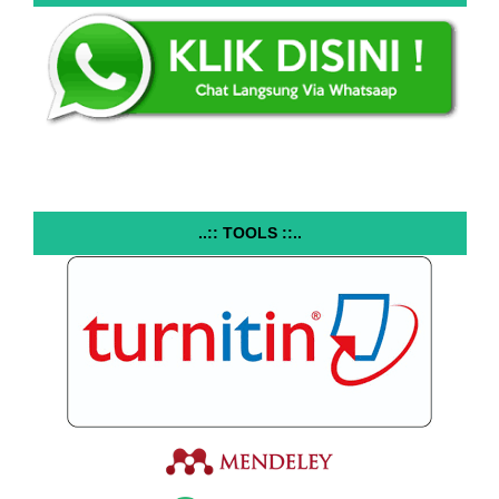
..:: TOOLS ::..