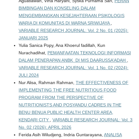
Aguatiawan, Virta Haryani, Syska Purnama Sari,
PERAN
BIMBINGAN DAN KONSELING DALAM
MENGEMBANGKAN KESEJAHTERAAN PSIKOLOGIS
WARIA DI KOMUNITAS DI WARNA SRIWIJAYA
,
VARIABLE RESEARCH JOURNAL: Vol. 2 No. 01 (2025):
JANUARI 2025
Yulia Sanica Popy, Ana Khoerul fadillah, Kun
Nurachadihat,
PEMANFAATAN TEKNOLOGI INFORMASI
DALAM PENERAPAN ANBK DI MIS DAARUSSA’ADAH
,
VARIABLE RESEARCH JOURNAL: Vol. 1 No. 02 (2024):
JULI 2024
Nur Alisa, Rahman Rahman,
THE EFFECTIVENESS OF
IMPLEMENTING THE FREE NUTRITIOUS FOOD
PROGRAM FROM THE PERSPECTIVE OF
NUTRITIONISTS AND POSYANDU CADRES IN THE
BENU BENUA PUBLIC HEALTH CENTER AREA,
KENDARI CITY
,
VARIABLE RESEARCH JOURNAL: Vol. 3
No. 02 (2026): APRIL 2026
Ferida Asih Wiludjeng, Indria Guntarayana,
ANALISA