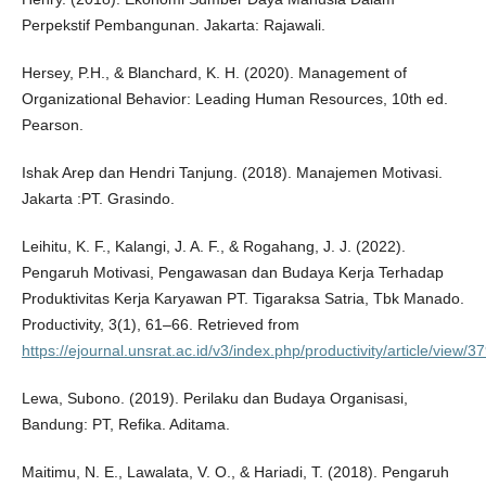
Perpekstif Pembangunan. Jakarta: Rajawali.
Hersey, P.H., & Blanchard, K. H. (2020). Management of
Organizational Behavior: Leading Human Resources, 10th ed.
Pearson.
Ishak Arep dan Hendri Tanjung. (2018). Manajemen Motivasi.
Jakarta :PT. Grasindo.
Leihitu, K. F., Kalangi, J. A. F., & Rogahang, J. J. (2022).
Pengaruh Motivasi, Pengawasan dan Budaya Kerja Terhadap
Produktivitas Kerja Karyawan PT. Tigaraksa Satria, Tbk Manado.
Productivity, 3(1), 61–66. Retrieved from
https://ejournal.unsrat.ac.id/v3/index.php/productivity/article/view/3
Lewa, Subono. (2019). Perilaku dan Budaya Organisasi,
Bandung: PT, Refika. Aditama.
Maitimu, N. E., Lawalata, V. O., & Hariadi, T. (2018). Pengaruh