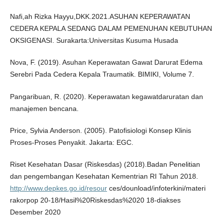
Nafi,ah Rizka Hayyu,DKK.2021.ASUHAN KEPERAWATAN
CEDERA KEPALA SEDANG DALAM PEMENUHAN KEBUTUHAN
OKSIGENASI. Surakarta:Universitas Kusuma Husada
Nova, F. (2019). Asuhan Keperawatan Gawat Darurat Edema
Serebri Pada Cedera Kepala Traumatik. BIMIKI, Volume 7.
Pangaribuan, R. (2020). Keperawatan kegawatdaruratan dan
manajemen bencana.
Price, Sylvia Anderson. (2005). Patofisiologi Konsep Klinis
Proses-Proses Penyakit. Jakarta: EGC.
Riset Kesehatan Dasar (Riskesdas) (2018).Badan Penelitian
dan pengembangan Kesehatan Kementrian RI Tahun 2018.
http://www.depkes.go.id/resour
ces/dounload/infoterkini/materi
rakorpop 20-18/Hasil%20Riskesdas%2020 18-diakses
Desember 2020