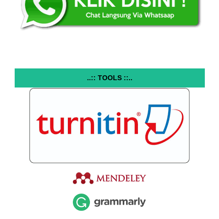
..:: TOOLS ::..