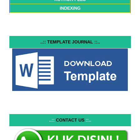
INDEXING
..:: TEMPLATE JOURNAL ::..
..::
CONTACT US
::..