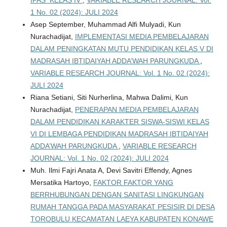
IPAS KELAS IV
,
VARIABLE RESEARCH JOURNAL: Vol.
1 No. 02 (2024): JULI 2024
Asep September, Muhammad Alfi Mulyadi, Kun
Nurachadijat,
IMPLEMENTASI MEDIA PEMBELAJARAN
DALAM PENINGKATAN MUTU PENDIDIKAN KELAS V DI
MADRASAH IBTIDAIYAH ADDA’WAH PARUNGKUDA
,
VARIABLE RESEARCH JOURNAL: Vol. 1 No. 02 (2024):
JULI 2024
Riana Setiani, Siti Nurherlina, Mahwa Dalimi, Kun
Nurachadijat,
PENERAPAN MEDIA PEMBELAJARAN
DALAM PENDIDIKAN KARAKTER SISWA-SISWI KELAS
VI DI LEMBAGA PENDIDIKAN MADRASAH IBTIDAIYAH
ADDA’WAH PARUNGKUDA
,
VARIABLE RESEARCH
JOURNAL: Vol. 1 No. 02 (2024): JULI 2024
Muh. Ilmi Fajri Anata A, Devi Savitri Effendy, Agnes
Mersatika Hartoyo,
FAKTOR FAKTOR YANG
BERRHUBUNGAN DENGAN SANITASI LINGKUNGAN
RUMAH TANGGA PADA MASYARAKAT PESISIR DI DESA
TOROBULU KECAMATAN LAEYA KABUPATEN KONAWE