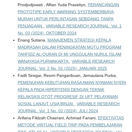
Prodjodjowati , Alfian Yuda Prasetiyo,
PERANCANGAN
PROTOTIPE EARLY WARNING SYSTEMBERBIAYA
MURAH UNTUK PERLINTASAN SEBIDANG TANPA
PENJAGAAN
,
VARIABLE RESEARCH JOURNAL: Vol. 1
No. 03 (2024): OKTOBER 2024
Enang Sutiana,
MANAJEMEN STRATEGI KEPALA
MADRASAH DALAM PENINGKATAN MUTU PROGRAM
TAHFIDZ AL-QURAN DI MI UNGGULAN NURUL ISLAM
WANAYASA PURWAKARTA
,
VARIABLE RESEARCH
JOURNAL: Vol. 2 No. 01 (2025): JANUARI 2025
Fadli Siregar, Resmi Pangaribuan, Jemaulana Purba,
PEMENUHAN KEBUTUHAN RASA AMAN NYAMAN NYERI
KEPALA PADA HIPERTENSI DENGAN TEKNIK
RELAKSASI OTOT PROGRESIF DI UPT PELAYANAN
SOSIAL LANJUT USIA BINJAI
,
VARIABLE RESEARCH
JOURNAL: Vol. 1 No. 02 (2024): JULI 2024
Arifana Fildzah Chaerani, Achmad Fanani,
EFEKTIVITAS
METODE VIRTUAL FIELD TRIP PADA PEMBELAJARAN