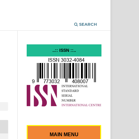
SEARCH
..:: ISSN ::..
MAIN MENU