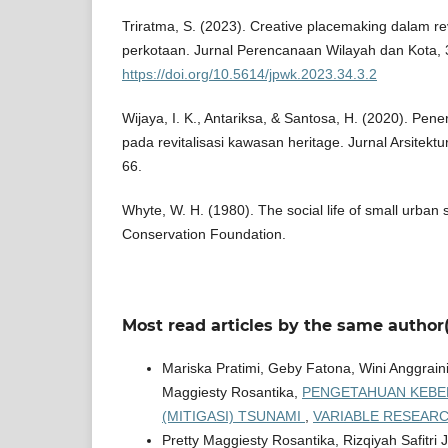
Triratma, S. (2023). Creative placemaking dalam re
perkotaan. Jurnal Perencanaan Wilayah dan Kota, 
https://doi.org/10.5614/jpwk.2023.34.3.2
Wijaya, I. K., Antariksa, & Santosa, H. (2020). Pe
pada revitalisasi kawasan heritage. Jurnal Arsitek
66.
Whyte, W. H. (1980). The social life of small urba
Conservation Foundation.
Most read articles by the same author(
Mariska Pratimi, Geby Fatona, Wini Anggraini
Maggiesty Rosantika,
PENGETAHUAN KEBE
(MITIGASI) TSUNAMI
,
VARIABLE RESEARCH 
Pretty Maggiesty Rosantika, Rizqiyah Safitri