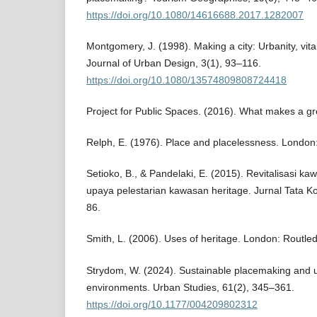
https://doi.org/10.1080/14616688.2017.1282007
Montgomery, J. (1998). Making a city: Urbanity, vita
Journal of Urban Design, 3(1), 93–116.
https://doi.org/10.1080/13574809808724418
Project for Public Spaces. (2016). What makes a g
Relph, E. (1976). Place and placelessness. London:
Setioko, B., & Pandelaki, E. (2015). Revitalisasi k
upaya pelestarian kawasan heritage. Jurnal Tata K
86.
Smith, L. (2006). Uses of heritage. London: Routle
Strydom, W. (2024). Sustainable placemaking and u
environments. Urban Studies, 61(2), 345–361.
https://doi.org/10.1177/004209802312