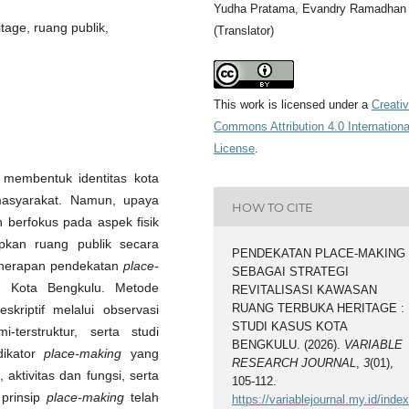
Yudha Pratama, Evandry Ramadhan
tage, ruang publik,
(Translator)
This work is licensed under a
Creati
Commons Attribution 4.0 Internationa
License
.
 membentuk identitas kota
masyarakat. Namun, upaya
HOW TO CITE
h berfokus pada aspek fisik
kan ruang publik secara
PENDEKATAN PLACE-MAKING
 penerapan pendekatan
place-
SEBAGAI STRATEGI
i Kota Bengkulu. Metode
REVITALISASI KAWASAN
RUANG TERBUKA HERITAGE :
skriptif melalui observasi
STUDI KASUS KOTA
-terstruktur, serta studi
BENGKULU. (2026).
VARIABLE
dikator
place-making
yang
RESEARCH JOURNAL
,
3
(01),
 aktivitas dan fungsi, serta
105-112.
 prinsip
place-making
telah
https://variablejournal.my.id/index