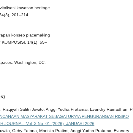
vitalisasi kawasan heritage
34(3), 201–214.
nerapan konsep placemaking
tur KOMPOSISI, 14(1), 55–
n spaces. Washington, DC:
s)
, Rizqiyah Safitri Juwito, Anggi Yudha Pratamai, Evandry Ramadhan, P
NCANAAN MASYARAKAT SEBAGAI UPAYA PENGURANGAN RISIKO
JOURNAL: Vol. 3 No. 01 (2026): JANUARI 2026
 Juwito, Geby Fatona, Mariska Pratimi, Anggi Yudha Pratama, Evandry