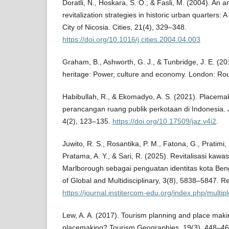
Doratli, N., Hoskara, S. O., & Fasli, M. (2004). An a
revitalization strategies in historic urban quarters: 
City of Nicosia. Cities, 21(4), 329–348.
https://doi.org/10.1016/j.cities.2004.04.003
Graham, B., Ashworth, G. J., & Tunbridge, J. E. (20
heritage: Power, culture and economy. London: Rou
Habibullah, R., & Ekomadyo, A. S. (2021). Placem
perancangan ruang publik perkotaan di Indonesia. 
4(2), 123–135.
https://doi.org/10.17509/jaz.v4i2
.
Juwito, R. S., Rosantika, P. M., Fatona, G., Pratimi
Pratama, A. Y., & Sari, R. (2025). Revitalisasi kaw
Marlborough sebagai penguatan identitas kota Ben
of Global and Multidisciplinary, 3(8), 5838–5847. R
https://journal.institercom-edu.org/index.php/multipl
Lew, A. A. (2017). Tourism planning and place mak
placemaking? Tourism Geographies, 19(3), 448–46