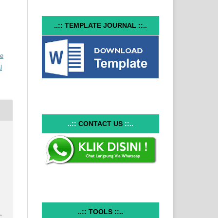
..:: TEMPLATE JOURNAL ::..
ve
l
..::
CONTACT US
::..
..:: TOOLS ::..
.