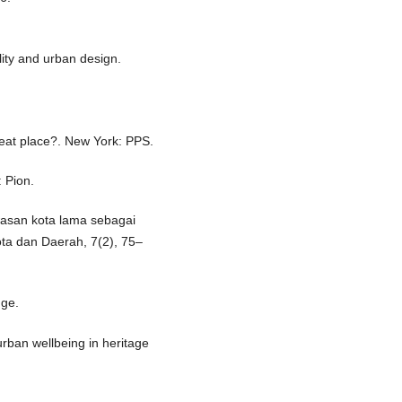
lity and urban design.
reat place?. New York: PPS.
 Pion.
awasan kota lama sebagai
ota dan Daerah, 7(2), 75–
dge.
rban wellbeing in heritage