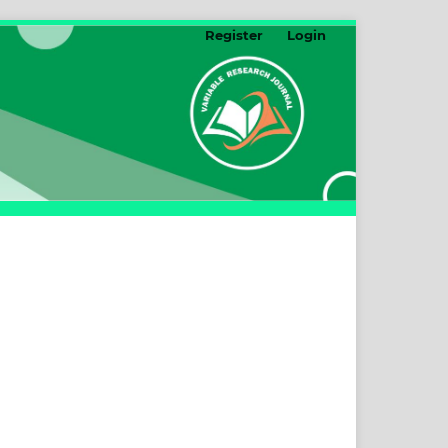
Register
Login