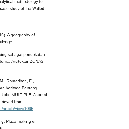
nalytical methodology for
A case study of the Walled
16). A geography of
tledge.
aking sebagai pendekatan
Jurnal Arsitektur ZONASI,
, M., Ramadhan, E.,
asan heritage Benteng
gkulu. MULTIPLE: Journal
etrieved from
e/article/view/1095
ing: Place-making or
6.