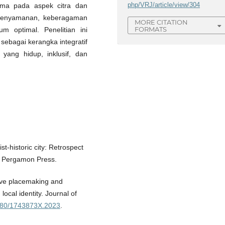
php/VRJ/article/view/304
tama pada aspek citra dan
, kenyamanan, keberagaman
MORE CITATION
FORMATS
um optimal. Penelitian ini
sebagai kerangka integratif
 yang hidup, inklusif, dan
st-historic city: Retrospect
d: Pergamon Press.
tive placemaking and
ocal identity. Journal of
1080/1743873X.2023
.