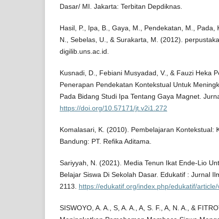
Dasar/ MI. Jakarta: Terbitan Depdiknas.
Hasil, P., Ipa, B., Gaya, M., Pendekatan, M., Pada, K
N., Sebelas, U., & Surakarta, M. (2012). perpustak
digilib.uns.ac.id.
Kusnadi, D., Febiani Musyadad, V., & Fauzi Heka P
Penerapan Pendekatan Kontekstual Untuk Meningka
Pada Bidang Studi Ipa Tentang Gaya Magnet. Jurnal
https://doi.org/10.57171/jt.v2i1.272
Komalasari, K. (2010). Pembelajaran Kontekstual: 
Bandung: PT. Refika Aditama.
Sariyyah, N. (2021). Media Tenun Ikat Ende-Lio Un
Belajar Siswa Di Sekolah Dasar. Edukatif : Jurnal I
2113.
https://edukatif.org/index.php/edukatif/article
SISWOYO, A. A., S, A. A., A, S. F., A, N. A., & FIT