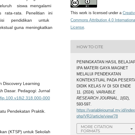
luruh siswa mengalami
 rata-rata. Penelitian ini
This work is licensed under a
Creati
tisi pendidikan untuk
Commons Attribution 4.0 Internationa
ekstual guna meningkatkan
License
.
HOW TO CITE
PENINGKATAN HASIL BELAJA
IPA MATERI GAYA MAGNET
MELALUI PENDEKATAN
KONTEKSTUAL PADA PESERT
n Discovery Learning
DIDIK KELAS lV DI SDI ENDE
h Dasar. Pedagogi: Jurnal
11. (2024).
VARIABLE
/fip.100.v18i2.318.000-000
RESEARCH JOURNAL
,
1
(02),
593-597.
https://variablejournal.my.id/index
uatu Pendekatan Praktik.
php/VRJ/article/view/78
MORE CITATION
FORMATS
ikan (KTSP) untuk Sekolah