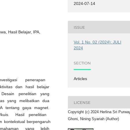
2024-07-14
ISSUE
wa, Hasil Belajar, IPA,
Vol. 1 No. 02 (2024): JULI
2024
SECTION
Articles
nvestigasi penerapan
tivitas dan hasil belajar
 Desain penelitian yang
kelas yang melibatkan dua
LICENSE
IPA tentang gaya magnet.
Copyright (c) 2024 Herlina Sri Purway
/kuis. Hasil penelitian
Ghoni, Nining Syariah (Author)
kontekstual berpengaruh
an pemahaman yang lebih