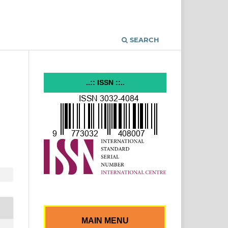
SEARCH
..:: ISSN ::..
MAIN MENU