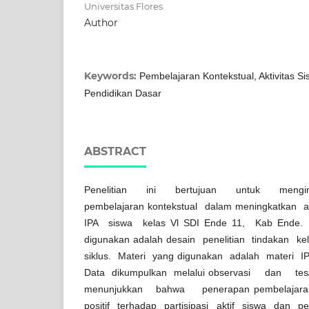
Universitas Flores
Author
Keywords:
Pembelajaran Kontekstual, Aktivitas Sis
Pendidikan Dasar
ABSTRACT
Penelitian ini bertujuan untuk mengi
pembelajaran kontekstual dalam meningkatkan ak
IPA siswa kelas Vl SDI Ende 11, Kab Ende.
digunakan adalah desain penelitian tindakan 
siklus. Materi yang digunakan adalah materi 
Data dikumpulkan melalui observasi dan tes
menunjukkan bahwa penerapan pembelajaran 
positif terhadap partisipasi aktif siswa d