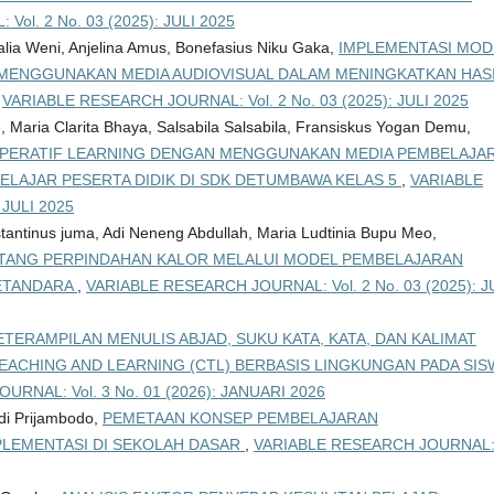
ol. 2 No. 03 (2025): JULI 2025
talia Weni, Anjelina Amus, Bonefasius Niku Gaka,
IMPLEMENTASI MOD
ENGGUNAKAN MEDIA AUDIOVISUAL DALAM MENINGKATKAN HAS
,
VARIABLE RESEARCH JOURNAL: Vol. 2 No. 03 (2025): JULI 2025
, Maria Clarita Bhaya, Salsabila Salsabila, Fransiskus Yogan Demu,
PERATIF LEARNING DENGAN MENGGUNAKAN MEDIA PEMBELAJA
ELAJAR PESERTA DIDIK DI SDK DETUMBAWA KELAS 5
,
VARIABLE
 JULI 2025
tantinus juma, Adi Neneng Abdullah, Maria Ludtinia Bupu Meo,
NTANG PERPINDAHAN KALOR MELALUI MODEL PEMBELAJARAN
TETANDARA
,
VARIABLE RESEARCH JOURNAL: Vol. 2 No. 03 (2025): J
TERAMPILAN MENULIS ABJAD, SUKU KATA, KATA, DAN KALIMAT
ACHING AND LEARNING (CTL) BERBASIS LINGKUNGAN PADA SIS
RNAL: Vol. 3 No. 01 (2026): JANUARI 2026
di Prijambodo,
PEMETAAN KONSEP PEMBELAJARAN
MPLEMENTASI DI SEKOLAH DASAR
,
VARIABLE RESEARCH JOURNAL