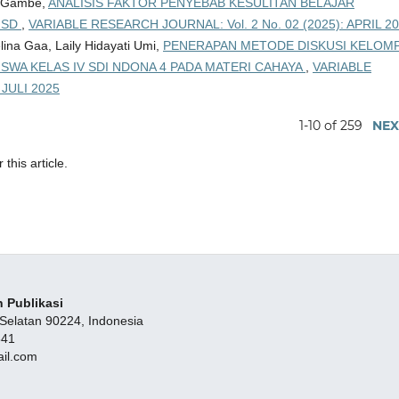
ia Gambe,
ANALISIS FAKTOR PENYEBAB KESULITAN BELAJAR
V SD
,
VARIABLE RESEARCH JOURNAL: Vol. 2 No. 02 (2025): APRIL 2
ina Gaa, Laily Hidayati Umi,
PENERAPAN METODE DISKUSI KELOM
SWA KELAS IV SDI NDONA 4 PADA MATERI CAHAYA
,
VARIABLE
 JULI 2025
1-10 of 259
NEX
 this article.
 Publikasi
 Selatan 90224, Indonesia
341
ail.com