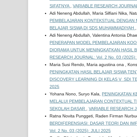
SIFATNYA
,
VARIABLE RESEARCH JOURNAL: V
Adi Neneng Abdullah, Maria Silfiani Nika, Na
PEMBELAJARAN KONTEKSTUAL DENGAN M
BELAJAR SISWA DI SDS MUHAMMADIYAH
Adi Neneng Abdullah, Valentina Antonia Dhae
PENERAPAN MODEL PEMBELAJARAN KOO
DIORAMA UNTUK MENINGKATKAN HASIL B
RESEARCH JOURNAL: Vol. 2 No. 03 (2025):
Maria Susi Rendo, Maria agustina ona , Kons
PENINGKATAN HASIL BELAJAR SISWA TE
DISCOVERY LEARNING DI KELAS V SDI 
2025
Yohana Nono, Suryo Kala,
PENINGKATAN KE
MELALUI PEMBELAJARAN CONTEXTUAL TE
SEKOLAH DASAR
,
VARIABLE RESEARCH JOU
Ratna Novita Punggeti, Raden Firman Nurbu
BERDIFERENSIASI: DASAR TEORI DAN I
Vol. 2 No. 03 (2025): JULI 2025