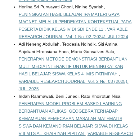
Herlina Sri Purwayati Ghoni, Nining Syariah,
PENINGKATAN HASIL BELAJAR IPA MATERI GAYA
MAGNET MELALUI PENDEKATAN KONTEKSTUAL PADA
PESERTA DIDIK KELAS lV DI SDI ENDE 11
,
VARIABLE
RESEARCH JOURNAL: Vol. 1 No. 02 (2024): JULI 2024
Adi Neneng Abdullah, Teodesia Ndindik, Siti Amina,
Anjeliani Efrensiana Enes, Mario Gonsalves Salo,
PENERAPAN METODE DEMONSTRASI BERBANTUAN
MULTIMEDIA INTERAKTIF UNTUK MENINGKATKAN
HASIL BELAJAR SISWA KELAS 4 MIS FATIMIYAH
,
VARIABLE RESEARCH JOURNAL: Vol. 2 No. 03 (2025):
JULI 2025
Indah Rahmawati, Beni Junedi, Ratu Khoirotun Nisa,
PENERAPAN MODEL PROBLEM BASED LEARNING
BERBANTUAN APLIKASI GEOGEBRA TERHADAP
KEMAMPUAN PEMECAHAN MASALAH MATEMATIS
SISWA DAN KEMANDIRIAN BELAJAR SISWA DI KELAS
VIII MTS AL-KHAIRIYAH PIPITAN
,
VARIABLE RESEARCH