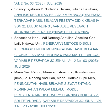
Vol. 2 No. 03 (2025): JULI 2025
Shancy Syahrani P, Nurfarida Deliani, Juliana Batubara,
ANALISIS KESULITAN BELAJAR MEMBACA (DISLEKSIA)
TERHADAP HASIL BELAJAR PESERTA DIDIK KELAS IV
SDN 21 LUBUK ALUNG
,
VARIABLE RESEARCH
JOURNAL: Vol. 1 No. 03 (2024): OKTOBER 2024
Sebastiana Nenu, Adi Neneng Abdullah, Ancelina Gaa,
Laily Hidayati Umi,
PENERAPAN METODE DISKUSI
KELOMPOK UNTUK MENINGKATKAN HASIL BELAJAR
SISWA KELAS IV SDI NDONA 4 PADA MATERI CAHAYA
,
VARIABLE RESEARCH JOURNAL: Vol. 2 No. 03 (2025):
JULI 2025
Maria Susi Rendo, Maria agustina ona , Konstantinus
juma, Adi Neneng Abdullah, Maria Ludtinia Bupu Meo,
PENINGKATAN HASIL BELAJAR SISWA TENTANG
PERPINDAHAN KALOR MELALUI MODEL
PEMBELAJARAN DISCOVERY LEARNING DI KELAS V
SDI TETANDARA
,
VARIABLE RESEARCH JOURNAL: Vol.
2 No. 03 (2025): JULI 2025