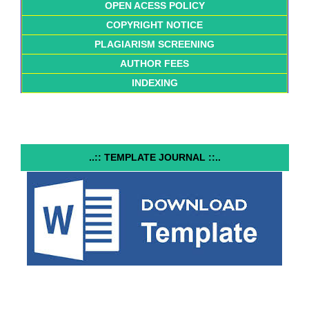
OPEN ACESS POLICY
COPYRIGHT NOTICE
PLAGIARISM SCREENING
AUTHOR FEES
INDEXING
..:: TEMPLATE JOURNAL ::..