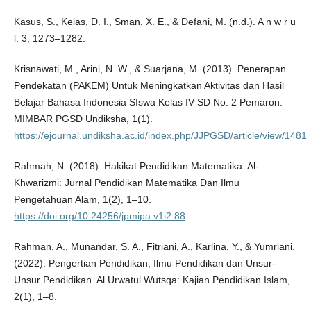
Kasus, S., Kelas, D. I., Sman, X. E., & Defani, M. (n.d.). A n w r u
l. 3, 1273–1282.
Krisnawati, M., Arini, N. W., & Suarjana, M. (2013). Penerapan
Pendekatan (PAKEM) Untuk Meningkatkan Aktivitas dan Hasil
Belajar Bahasa Indonesia SIswa Kelas IV SD No. 2 Pemaron.
MIMBAR PGSD Undiksha, 1(1).
https://ejournal.undiksha.ac.id/index.php/JJPGSD/article/view/1481
Rahmah, N. (2018). Hakikat Pendidikan Matematika. Al-
Khwarizmi: Jurnal Pendidikan Matematika Dan Ilmu
Pengetahuan Alam, 1(2), 1–10.
https://doi.org/10.24256/jpmipa.v1i2.88
Rahman, A., Munandar, S. A., Fitriani, A., Karlina, Y., & Yumriani.
(2022). Pengertian Pendidikan, Ilmu Pendidikan dan Unsur-
Unsur Pendidikan. Al Urwatul Wutsqa: Kajian Pendidikan Islam,
2(1), 1–8.