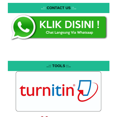
..::
CONTACT US
::..
..:: TOOLS ::..