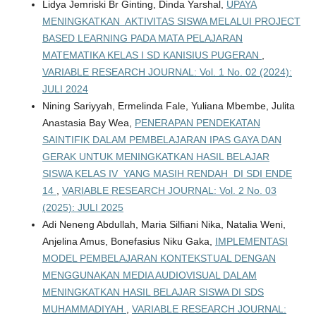
Lidya Jemriski Br Ginting, Dinda Yarshal,
UPAYA
MENINGKATKAN AKTIVITAS SISWA MELALUI PROJECT
BASED LEARNING PADA MATA PELAJARAN
MATEMATIKA KELAS I SD KANISIUS PUGERAN
,
VARIABLE RESEARCH JOURNAL: Vol. 1 No. 02 (2024):
JULI 2024
Nining Sariyyah, Ermelinda Fale, Yuliana Mbembe, Julita
Anastasia Bay Wea,
PENERAPAN PENDEKATAN
SAINTIFIK DALAM PEMBELAJARAN IPAS GAYA DAN
GERAK UNTUK MENINGKATKAN HASIL BELAJAR
SISWA KELAS IV YANG MASIH RENDAH DI SDI ENDE
14
,
VARIABLE RESEARCH JOURNAL: Vol. 2 No. 03
(2025): JULI 2025
Adi Neneng Abdullah, Maria Silfiani Nika, Natalia Weni,
Anjelina Amus, Bonefasius Niku Gaka,
IMPLEMENTASI
MODEL PEMBELAJARAN KONTEKSTUAL DENGAN
MENGGUNAKAN MEDIA AUDIOVISUAL DALAM
MENINGKATKAN HASIL BELAJAR SISWA DI SDS
MUHAMMADIYAH
,
VARIABLE RESEARCH JOURNAL: